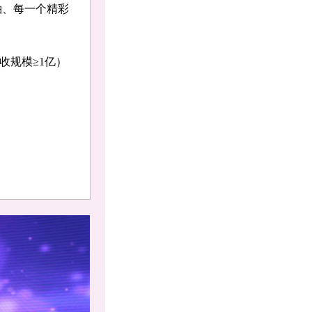
袖、每一个精彩
收规模≥1亿）