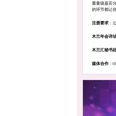
重量级嘉宾
的环节都让你
注册要求
：
木兰年会详
木兰汇秘书
媒体合作
：01